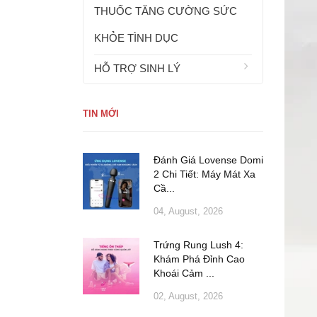
THUỐC TĂNG CƯỜNG SỨC
KHỎE TÌNH DỤC
HỖ TRỢ SINH LÝ
TIN MỚI
Đánh Giá Lovense Domi
2 Chi Tiết: Máy Mát Xa
Cầ...
04, August, 2026
Trứng Rung Lush 4:
Khám Phá Đỉnh Cao
Khoái Cảm ...
02, August, 2026