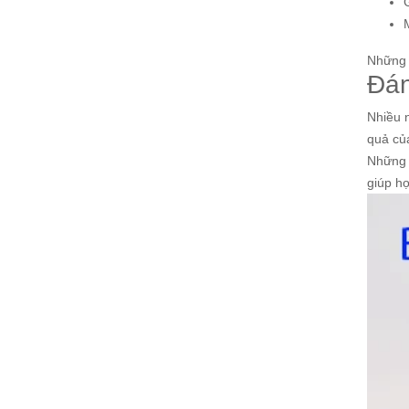
Những l
Đán
Nhiều 
quả củ
Những 
giúp họ