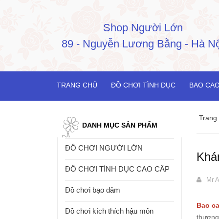
Shop Người Lớn
89 - Nguyễn Lương Bằng - Hà Nộ
TRANG CHỦ
ĐỒ CHƠI TÌNH DỤC
BAO CAO
Trang
DANH MỤC SẢN PHẨM
ĐỒ CHƠI NGƯỜI LỚN
Khá
ĐỒ CHƠI TÌNH DỤC CAO CẤP
Mr A
Đồ chơi bạo dâm
Bao c
Đồ chơi kích thích hậu môn
thương