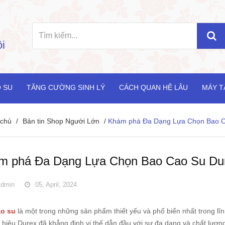
i
 SU
TĂNG CƯỜNG SINH LÝ
CÁCH QUAN HỆ LÂU
MÁY T
 chủ
/
Bản tin Shop Người Lớn
/
Khám phá Đa Dạng Lựa Chọn Bao C
m phá Đa Dạng Lựa Chọn Bao Cao Su Du
dmin
05, April, 2024
ao su
là một trong những sản phẩm thiết yếu và phổ biến nhất trong lĩ
 hiệu Durex đã khẳng định vị thế dẫn đầu với sự đa dạng và chất lượn