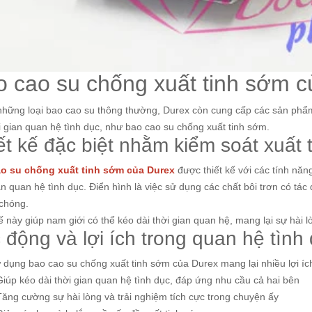
o cao su chống xuất tinh sớm 
những loại bao cao su thông thường, Durex còn cung cấp các sản phẩ
i gian quan hệ tình dục, như bao cao su chống xuất tinh sớm.
ết kế đặc biệt nhằm kiểm soát xuất 
o su chống xuất tinh sớm của Durex
được thiết kế với các tính năn
an quan hệ tình dục. Điển hình là việc sử dụng các chất bôi trơn có t
chóng.
ế này giúp nam giới có thể kéo dài thời gian quan hệ, mang lại sự hài l
 động và lợi ích trong quan hệ tình
 dụng bao cao su chống xuất tinh sớm của Durex mang lại nhiều lợi íc
Giúp kéo dài thời gian quan hệ tình dục, đáp ứng nhu cầu cả hai bên
Tăng cường sự hài lòng và trải nghiệm tích cực trong chuyện ấy