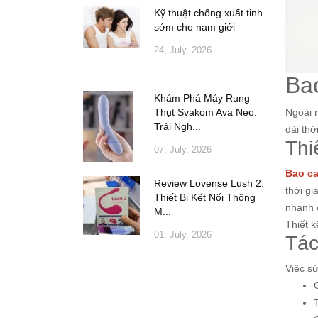
Kỹ thuật chống xuất tinh
sớm cho nam giới
24, July, 2026
Ba
Khám Phá Máy Rung
Thụt Svakom Ava Neo:
Ngoài 
Trải Ngh...
dài thờ
Thi
07, July, 2026
Bao ca
Review Lovense Lush 2:
thời gi
Thiết Bị Kết Nối Thông
nhanh 
M...
Thiết k
01, July, 2026
Tác
Việc sử