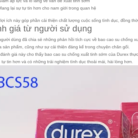
Giảm áp lực và lo lắng về vấn đề xuất tinh sớm
Mang lại sự tự tin hơn cho nam giới trong quan hệ
ợi ích này góp phần cải thiện chất lượng cuộc sống tình dục, đồng thờ
h giá từ người sử dụng
người dùng đã chia sẻ những phản hồi tích cực về bao cao su chống xu
a sản phẩm, cũng như sự cải thiện đáng kể trong chuyện chăn gối.
đánh giá này cho thấy bao cao su chống xuất tinh sớm của Durex thự
 tự tin hơn và có những trải nghiệm tình dục thoải mái, hài lòng hơn.