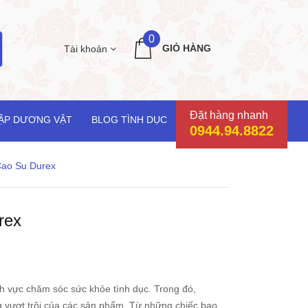
0
GIỎ HÀNG
Tài khoản
Đặt hàng nhanh
ẬP DƯƠNG VẬT
BLOG TÌNH DỤC
0944.94.8822
ao Su Durex
rex
nh vực chăm sóc sức khỏe tình dục. Trong đó,
g vượt trội của các sản phẩm. Từ những chiếc bao