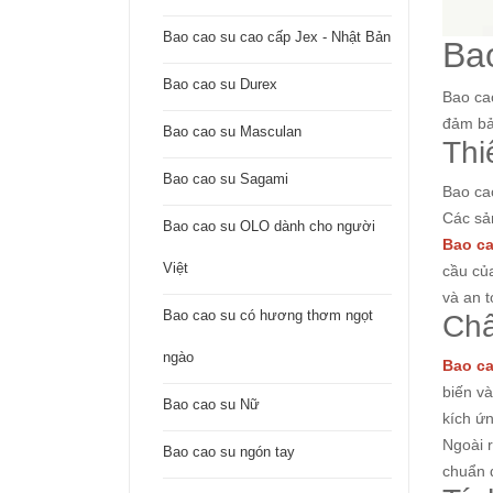
Bao cao su cao cấp Jex - Nhật Bản
Ba
Bao cao su Durex
Bao ca
đảm bả
Bao cao su Masculan
Thi
Bao cao su Sagami
Bao ca
Các sả
Bao cao su OLO dành cho người
Bao ca
Việt
cầu củ
và an t
Bao cao su có hương thơm ngọt
Chấ
ngào
Bao ca
biến v
Bao cao su Nữ
kích ứ
Ngoài 
Bao cao su ngón tay
chuẩn 