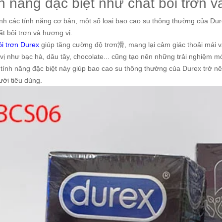
h năng đặc biệt như chất bôi trơn v
nh các tính năng cơ bản, một số loại bao cao su thông thường của Dur
t bôi trơn và hương vị.
ôi trơn Durex
giúp tăng cường độ trơn滑, mang lại cảm giác thoải mái và
ị như bạc hà, dâu tây, chocolate... cũng tạo nên những trải nghiệm mớ
tính năng đặc biệt này giúp bao cao su thông thường của Durex trở n
ời tiêu dùng.