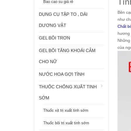
Tín
Bao cao su giá rẻ
Bên cạ
DỤNG CỤ TẬP TO , DÀI
như chấ
DƯƠNG VẬT
Chất b
hương v
GEL BÔI TRƠN
Những 
của ngư
GEL BÔI TĂNG KHOÁI CẢM
CHO NỮ
NƯỚC HOA GỢI TÌNH
THUỐC CHỐNG XUẤT TINH
SỚM
Thuốc xịt trị xuất tinh sớm
Thuốc bôi trị xuất tinh sớm