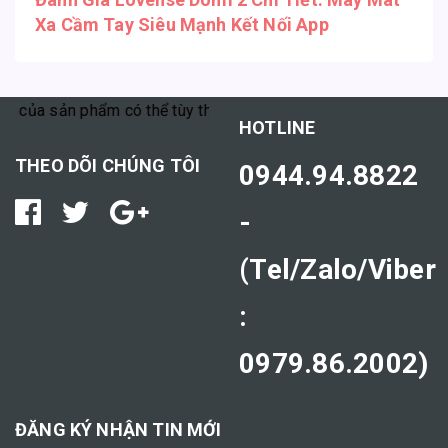
Xa Cầm Tay Siêu Mạnh Kết Nối App
a sản phẩm có thể tùy thuộc vào cơ địa mỗi người."
HOTLINE
THEO DÕI CHÚNG TÔI
0944.94.8822
-
(Tel/Zalo/Viber
:
0979.86.2002)
ĐĂNG KÝ NHẬN TIN MỚI