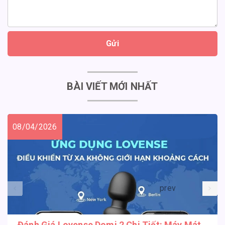
Gửi
BÀI VIẾT MỚI NHẤT
08/04/2026
prev
Đánh Giá Lovense Domi 2 Chi Tiết: Máy Mát