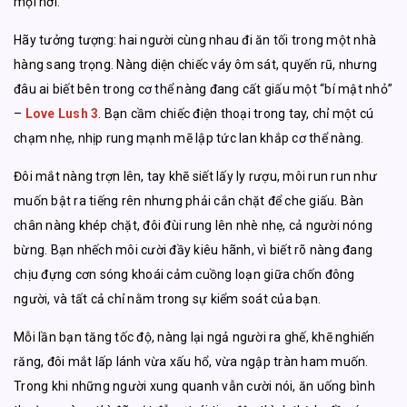
mọi nơi.
Hãy tưởng tượng: hai người cùng nhau đi ăn tối trong một nhà
hàng sang trọng. Nàng diện chiếc váy ôm sát, quyến rũ, nhưng
đâu ai biết bên trong cơ thể nàng đang cất giấu một “bí mật nhỏ”
–
Love
Lush 3
. Bạn cầm chiếc điện thoại trong tay, chỉ một cú
chạm nhẹ, nhịp rung mạnh mẽ lập tức lan khắp cơ thể nàng.
Đôi mắt nàng trợn lên, tay khẽ siết lấy ly rượu, môi run run như
muốn bật ra tiếng rên nhưng phải cắn chặt để che giấu. Bàn
chân nàng khép chặt, đôi đùi rung lên nhè nhẹ, cả người nóng
bừng. Bạn nhếch môi cười đầy kiêu hãnh, vì biết rõ nàng đang
chịu đựng cơn sóng khoái cảm cuồng loạn giữa chốn đông
người, và tất cả chỉ nằm trong sự kiểm soát của bạn.
Mỗi lần bạn tăng tốc độ, nàng lại ngả người ra ghế, khẽ nghiến
răng, đôi mắt lấp lánh vừa xấu hổ, vừa ngập tràn ham muốn.
Trong khi những người xung quanh vẫn cười nói, ăn uống bình