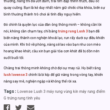
thường, nàng thì đã ướt đẫm, trái tim đập thình thịch, đầu óc
quay cuồng. Bạn là kẻ duy nhất nắm giữ chiếc chìa khóa, biến sự
bình thường thành trò chơi ái tình đầy nguy hiểm.
Đó chính là quyền lực của đàn ông thông minh – không cần lời
nói, không cần chạm tay, chỉ bằng
trứng rung Lush 3
bạn đã
biến nàng thành con nghiện khoái lạc, run rẩy dưới sự điều khiển
của mình. Khi trở về phòng, nàng sẽ lao vào bạn như con mèo
hoang khao khát, cầu xin bạn giải tỏa cơn khát đã bị dồn nén
suốt buổi tối.
Chàng trai thông minh không chờ đợi sự may rủi. Họ biết rằng
lush lovense 3
chính là bí kíp để giữ nàng trong vòng tay, khiến
nàng say mê, nghiện ngập và không thể rời xa.
Tags :
Lovense
Lush 3
máy rung vùng kín
máy rung điểm
G
trứng rung tình yêu