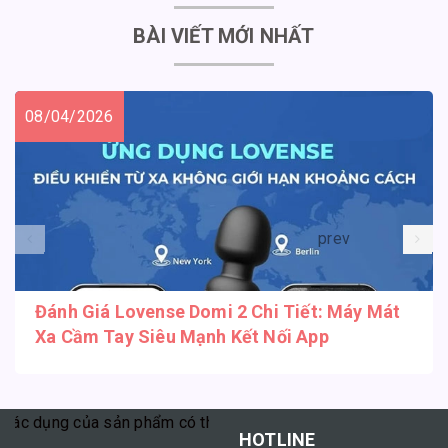
BÀI VIẾT MỚI NHẤT
08/04/2026
prev
Đánh Giá Lovense Domi 2 Chi Tiết: Máy Mát
Xa Cầm Tay Siêu Mạnh Kết Nối App
dụng của sản phẩm có thể tùy thuộc vào cơ địa mỗi người."
HOTLINE