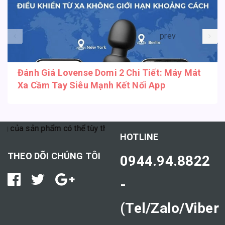
prev
Đánh Giá Lovense Domi 2 Chi Tiết: Máy Mát
Xa Cầm Tay Siêu Mạnh Kết Nối App
ủa sản phẩm có thể tùy thuộc vào cơ địa mỗi người."
HOTLINE
THEO DÕI CHÚNG TÔI
0944.94.8822
-
(Tel/Zalo/Viber