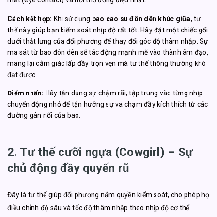
mắt (eye contact) và hơi thở đồng điệu nhất.
Cách kết hợp:
Khi sử dụng
bao cao su đôn dên khúc giữa
, tư
thế này giúp bạn kiểm soát nhịp độ rất tốt. Hãy đặt một chiếc gối
dưới thắt lưng của đối phương để thay đổi góc độ thâm nhập. Sự
ma sát từ bao đôn dên sẽ tác động mạnh mẽ vào thành âm đạo,
mang lại cảm giác lấp đầy trọn vẹn mà tư thế thông thường khó
đạt được.
Điểm nhấn:
Hãy tận dụng sự chậm rãi, tập trung vào từng nhịp
chuyển động nhỏ để tận hưởng sự va chạm đầy kích thích từ các
đường gân nổi của bao.
2. Tư thế cưỡi ngựa (Cowgirl) – Sự
chủ động đầy quyến rũ
Đây là tư thế giúp đối phương nắm quyền kiểm soát, cho phép họ
điều chỉnh độ sâu và tốc độ thâm nhập theo nhịp độ cơ thể.