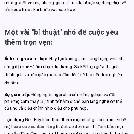
những vuốt ve nhẹ nhàng, giúp cả hai đạt được sự đồng điệu về
cảm xúc trước khi bước vào cao trào.
Một vài "bí thuật" nhỏ để cuộc yêu
thêm trọn vẹn:
Ánh sáng và âm nhạc:
Hãy tạo không gian sang trọng với ánh
sáng dịu nhẹ và âm nhạc du dương. Sự kết hợp giữa thị giác,
thính giác và xúc giác (từ bao đôn dên) sẽ tạo nên trải nghiệm
đa tầng.
Sự giao tiếp:
Đừng ngần ngại chia sẻ những gì bạn và đối
phương cảm thấy. Sự tinh tế nằm ở chỗ bạn lắng nghe cơ thể
của họ và điều chỉnh nhịp điệu cho phù hợp.
Tận dụng Gel:
Hãy luôn thoa thêm một chút gel bôi trơn lên bề
mặt
bao cao su đầu rồng
hoặc bao đôn dên để đảm bảo mọi
chuyển động đều trơn tru, không gây đau rát, giúp bạn tự tin duy