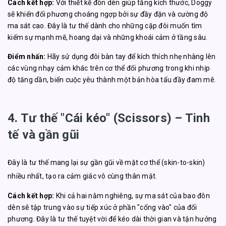
Cách kết hợp:
Với thiết kế đôn dên giúp tăng kích thước, Doggy
sẽ khiến đối phương choáng ngợp bởi sự đầy đặn và cường độ
ma sát cao. Đây là tư thế dành cho những cặp đôi muốn tìm
kiếm sự mạnh mẽ, hoang dại và những khoái cảm ở tầng sâu.
Điểm nhấn:
Hãy sử dụng đôi bàn tay để kích thích nhẹ nhàng lên
các vùng nhạy cảm khác trên cơ thể đối phương trong khi nhịp
độ tăng dần, biến cuộc yêu thành một bản hòa tấu đầy đam mê.
4. Tư thế "Cái kéo" (Scissors) – Tinh
tế và gần gũi
Đây là tư thế mang lại sự gần gũi về mặt cơ thể (skin-to-skin)
nhiều nhất, tạo ra cảm giác vô cùng thân mật.
Cách kết hợp:
Khi cả hai nằm nghiêng, sự ma sát của bao đôn
dên sẽ tập trung vào sự tiếp xúc ở phần "cổng vào" của đối
phương. Đây là tư thế tuyệt vời để kéo dài thời gian và tận hưởng