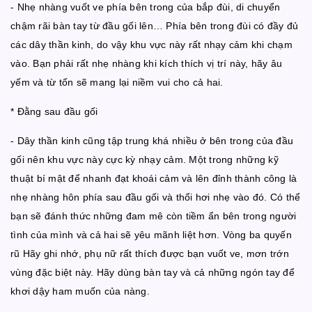
- Nhẹ nhàng vuốt ve phía bên trong của bắp đùi, di chuyển
chậm rãi bàn tay từ đầu gối lên… Phía bên trong đùi có đầy đủ
các dây thần kinh, do vậy khu vực này rất nhạy cảm khi chạm
vào. Bạn phải rất nhẹ nhàng khi kích thích vị trí này, hãy âu
yếm và từ tốn sẽ mang lại niềm vui cho cả hai.
* Đằng sau đầu gối
- Dây thần kinh cũng tập trung khá nhiều ở bên trong của đầu
gối nên khu vực này cực kỳ nhạy cảm. Một trong những kỹ
thuật bí mật để nhanh đạt khoái cảm và lên đỉnh thành công là
nhẹ nhàng hôn phía sau đầu gối và thổi hơi nhẹ vào đó. Có thể
bạn sẽ đánh thức những đam mê còn tiềm ẩn bên trong người
tình của mình và cả hai sẽ yêu mãnh liệt hơn. Vòng ba quyến
rũ Hãy ghi nhớ, phụ nữ rất thích được bạn vuốt ve, mơn trớn
vùng đặc biệt này. Hãy dùng bàn tay và cả những ngón tay để
khơi dậy ham muốn của nàng.