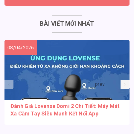
BÀI VIẾT MỚI NHẤT
08/04/2026
prev
Đánh Giá Lovense Domi 2 Chi Tiết: Máy Mát
Xa Cầm Tay Siêu Mạnh Kết Nối App