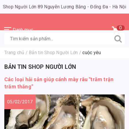
Shop Người Lớn 89 Nguyễn Lương Bằng - Đống Đa - Hà Nội
0
Danh mục
Trang chủ
/
Bản tin Shop Người Lớn
/
cuộc yêu
BẢN TIN SHOP NGƯỜI LỚN
Các loại hải sản giúp cánh mày râu "trăm trận
trăm thắng"
05/02/2017